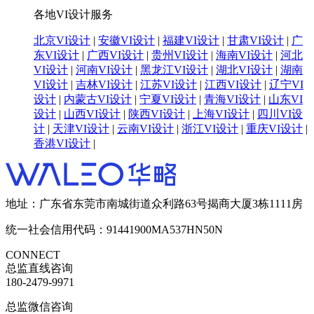
各地VI设计服务
北京VI设计
|
安徽VI设计
|
福建VI设计
|
甘肃VI设计
|
广
东VI设计
|
广西VI设计
|
贵州VI设计
|
海南VI设计
|
河北
VI设计
|
河南VI设计
|
黑龙江VI设计
|
湖北VI设计
|
湖南
VI设计
|
吉林VI设计
|
江苏VI设计
|
江西VI设计
|
辽宁VI
设计
|
内蒙古VI设计
|
宁夏VI设计
|
青海VI设计
|
山东VI
设计
|
山西VI设计
|
陕西VI设计
|
上海VI设计
|
四川VI设
计
|
天津VI设计
|
云南VI设计
|
浙江VI设计
|
重庆VI设计
|
香港VI设计
|
地址：广东省东莞市南城街道众利路63号揭商大厦3栋1111房
统一社会信用代码：91441900MA537HN50N
CONNECT
总监直线咨询
180-2479-9971
总监微信咨询