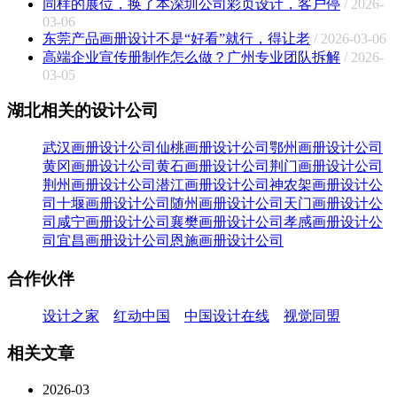
同样的展位，换了本深圳公司彩页设计，客户停
/ 2026-
03-06
东莞产品画册设计不是“好看”就行，得让老
/ 2026-03-06
高端企业宣传册制作怎么做？广州专业团队拆解
/ 2026-
03-05
湖北相关的设计公司
武汉画册设计公司
仙桃画册设计公司
鄂州画册设计公司
黄冈画册设计公司
黄石画册设计公司
荆门画册设计公司
荆州画册设计公司
潜江画册设计公司
神农架画册设计公
司
十堰画册设计公司
随州画册设计公司
天门画册设计公
司
咸宁画册设计公司
襄樊画册设计公司
孝感画册设计公
司
宜昌画册设计公司
恩施画册设计公司
合作伙伴
设计之家
红动中国
中国设计在线
视觉同盟
相关文章
2026-03