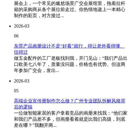
展会上，一个常见的尴尬场景广交会展馆里，拖着拉杆
箱的采购商从各个展位前走过。你热情地递上一本精心
制作的彩页，对方接过...
2026-03
06
东莞产品画册设计不是“好看”就行，得让老外看得懂、
信得过
做五金配件的工厂老板找到我，开门见山：“我们产品出
口欧美七八年了，质量没问题，价格也有优势。但这两
年参加广交会，发出...
2026-03
05
高端企业宣传册制作怎么做？广州专业团队拆解风格背
后的逻辑
一位做智能家居的客户拿着竞品的画册来找我：“他们家
和我们产品差不多，但画册看着就是比我们高级，到底
差在哪？”我翻开两...