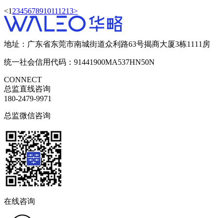
<
1
2
3
4
5
6
7
8
9
10
11
12
13
>
地址：广东省东莞市南城街道众利路63号揭商大厦3栋1111房
统一社会信用代码：91441900MA537HN50N
CONNECT
总监直线咨询
180-2479-9971
总监微信咨询
在线咨询