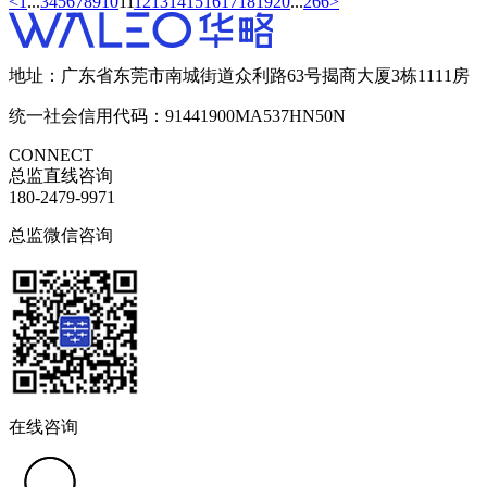
<
1
...
3
4
5
6
7
8
9
10
11
12
13
14
15
16
17
18
19
20
...
266
>
地址：广东省东莞市南城街道众利路63号揭商大厦3栋1111房
统一社会信用代码：91441900MA537HN50N
CONNECT
总监直线咨询
180-2479-9971
总监微信咨询
在线咨询