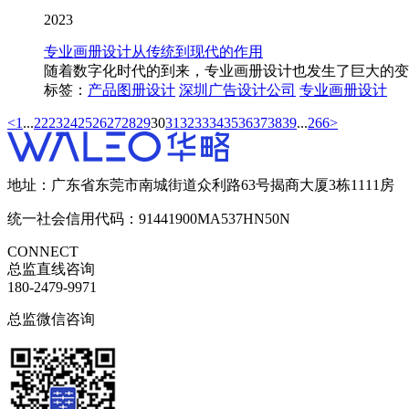
2023
专业画册设计从传统到现代的作用
随着数字化时代的到来，专业画册设计也发生了巨大的变
标签：
产品图册设计
深圳广告设计公司
专业画册设计
<
1
...
22
23
24
25
26
27
28
29
30
31
32
33
34
35
36
37
38
39
...
266
>
地址：广东省东莞市南城街道众利路63号揭商大厦3栋1111房
统一社会信用代码：91441900MA537HN50N
CONNECT
总监直线咨询
180-2479-9971
总监微信咨询