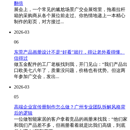
翻倍
展会上，一个常见的尴尬场景广交会展馆里，拖着拉杆
箱的采购商从各个展位前走过。你热情地递上一本精心
制作的彩页，对方接过...
2026-03
06
东莞产品画册设计不是“好看”就行，得让老外看得懂、
信得过
做五金配件的工厂老板找到我，开门见山：“我们产品出
口欧美七八年了，质量没问题，价格也有优势。但这两
年参加广交会，发出...
2026-03
05
高端企业宣传册制作怎么做？广州专业团队拆解风格背
后的逻辑
一位做智能家居的客户拿着竞品的画册来找我：“他们家
和我们产品差不多，但画册看着就是比我们高级，到底