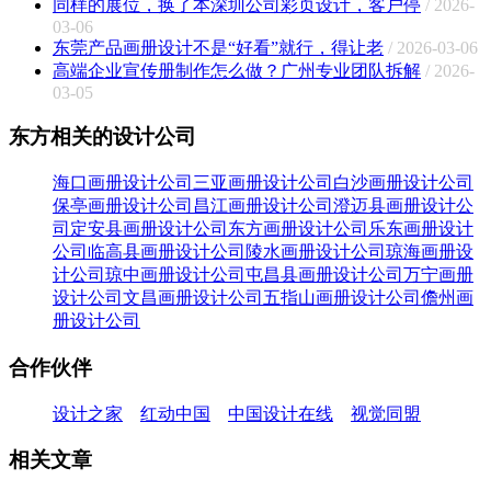
同样的展位，换了本深圳公司彩页设计，客户停
/ 2026-
03-06
东莞产品画册设计不是“好看”就行，得让老
/ 2026-03-06
高端企业宣传册制作怎么做？广州专业团队拆解
/ 2026-
03-05
东方相关的设计公司
海口画册设计公司
三亚画册设计公司
白沙画册设计公司
保亭画册设计公司
昌江画册设计公司
澄迈县画册设计公
司
定安县画册设计公司
东方画册设计公司
乐东画册设计
公司
临高县画册设计公司
陵水画册设计公司
琼海画册设
计公司
琼中画册设计公司
屯昌县画册设计公司
万宁画册
设计公司
文昌画册设计公司
五指山画册设计公司
儋州画
册设计公司
合作伙伴
设计之家
红动中国
中国设计在线
视觉同盟
相关文章