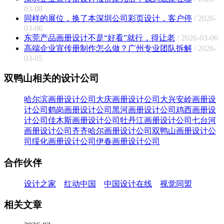
03-08
同样的展位，换了本深圳公司彩页设计，客户停
/ 2026-
03-06
东莞产品画册设计不是“好看”就行，得让老
/ 2026-03-06
高端企业宣传册制作怎么做？广州专业团队拆解
/ 2026-
03-05
双鸭山相关的设计公司
哈尔滨画册设计公司
大庆画册设计公司
大兴安岭画册设
计公司
鹤岗画册设计公司
黑河画册设计公司
鸡西画册设
计公司
佳木斯画册设计公司
牡丹江画册设计公司
七台河
画册设计公司
齐齐哈尔画册设计公司
双鸭山画册设计公
司
绥化画册设计公司
伊春画册设计公司
合作伙伴
设计之家
红动中国
中国设计在线
视觉同盟
相关文章