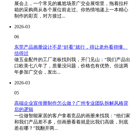
展会上，一个常见的尴尬场景广交会展馆里，拖着拉杆
箱的采购商从各个展位前走过。你热情地递上一本精心
制作的彩页，对方接过...
2026-03
06
东莞产品画册设计不是“好看”就行，得让老外看得懂、
信得过
做五金配件的工厂老板找到我，开门见山：“我们产品出
口欧美七八年了，质量没问题，价格也有优势。但这两
年参加广交会，发出...
2026-03
05
高端企业宣传册制作怎么做？广州专业团队拆解风格背
后的逻辑
一位做智能家居的客户拿着竞品的画册来找我：“他们家
和我们产品差不多，但画册看着就是比我们高级，到底
差在哪？”我翻开两...