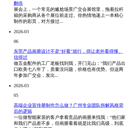
翻倍
展会上，一个常见的尴尬场景广交会展馆里，拖着拉杆
箱的采购商从各个展位前走过。你热情地递上一本精心
制作的彩页，对方接过...
2026-03
06
东莞产品画册设计不是“好看”就行，得让老外看得懂、
信得过
做五金配件的工厂老板找到我，开门见山：“我们产品出
口欧美七八年了，质量没问题，价格也有优势。但这两
年参加广交会，发出...
2026-03
05
高端企业宣传册制作怎么做？广州专业团队拆解风格背
后的逻辑
一位做智能家居的客户拿着竞品的画册来找我：“他们家
和我们产品差不多，但画册看着就是比我们高级，到底