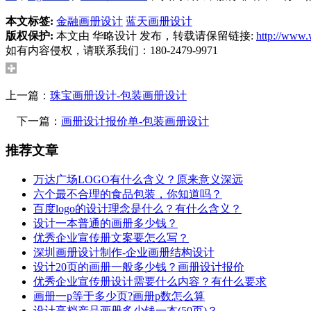
本文标签:
金融画册设计
蓝天画册设计
版权保护:
本文由 华略设计 发布，转载请保留链接:
http://www.
如有内容侵权，请联系我们：180-2479-9971
上一篇：
珠宝画册设计-包装画册设计
下一篇：
画册设计报价单-包装画册设计
推荐文章
万达广场LOGO有什么含义？原来意义深远
六个最不合理的食品包装，你知道吗？
百度logo的设计理念是什么？有什么含义？
设计一本普通的画册多少钱？
优秀企业宣传册文案要怎么写？
深圳画册设计制作-企业画册结构设计
设计20页的画册一般多少钱？画册设计报价
优秀企业宣传册设计需要什么内容？有什么要求
画册一p等于多少页?画册p数怎么算
设计高档产品画册多少钱一本(50页)？