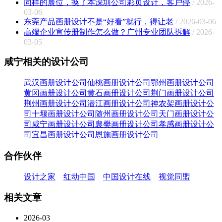
同样的展位，换了本深圳公司彩页设计，客户停
/ 2026-
03-06
东莞产品画册设计不是“好看”就行，得让老
/ 2026-03-06
高端企业宣传册制作怎么做？广州专业团队拆解
/ 2026-
03-05
咸宁相关的设计公司
武汉画册设计公司
仙桃画册设计公司
鄂州画册设计公司
黄冈画册设计公司
黄石画册设计公司
荆门画册设计公司
荆州画册设计公司
潜江画册设计公司
神农架画册设计公
司
十堰画册设计公司
随州画册设计公司
天门画册设计公
司
咸宁画册设计公司
襄樊画册设计公司
孝感画册设计公
司
宜昌画册设计公司
恩施画册设计公司
合作伙伴
设计之家
红动中国
中国设计在线
视觉同盟
相关文章
2026-03