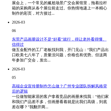
展会上，一个常见的尴尬场景广交会展馆里，拖着拉杆
箱的采购商从各个展位前走过。你热情地递上一本精心
制作的彩页，对方接过...
2026-03
06
东莞产品画册设计不是“好看”就行，得让老外看得懂、
信得过
做五金配件的工厂老板找到我，开门见山：“我们产品出
口欧美七八年了，质量没问题，价格也有优势。但这两
年参加广交会，发出...
2026-03
05
高端企业宣传册制作怎么做？广州专业团队拆解风格背
后的逻辑
一位做智能家居的客户拿着竞品的画册来找我：“他们家
和我们产品差不多，但画册看着就是比我们高级，到底
差在哪？”我翻开两...