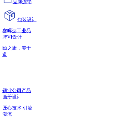
品牌连锁
包装设计
鑫晖达工业品
牌VI设计
颐之康，养于
道
锁业公司产品
画册设计
匠心技术 引流
潮流