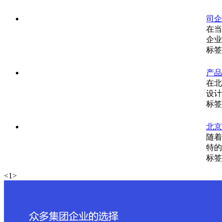
司企
在当
企业
标签
产品
在北
设计
标签
北京
随着
特的
标签
<
1
>