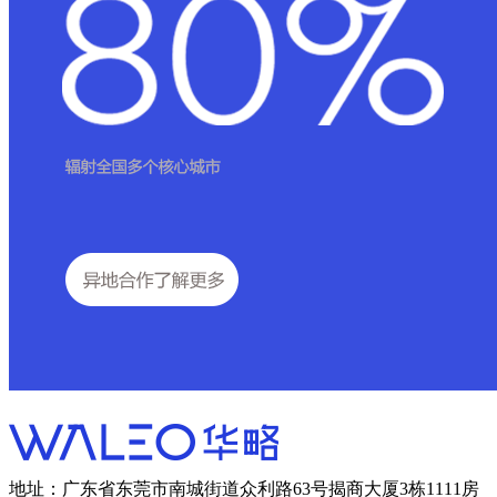
地址：广东省东莞市南城街道众利路63号揭商大厦3栋1111房