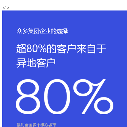
<
1
>