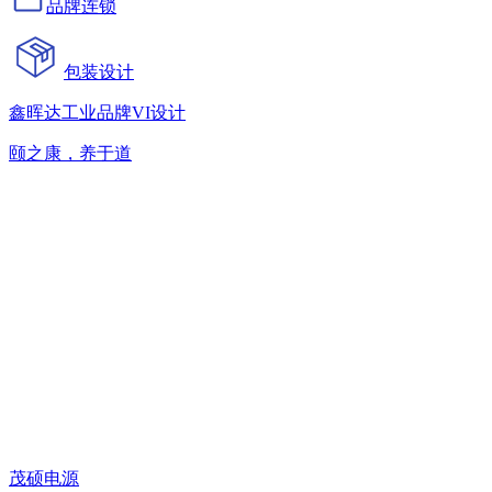
品牌连锁
包装设计
鑫晖达工业品牌VI设计
颐之康，养于道
茂硕电源