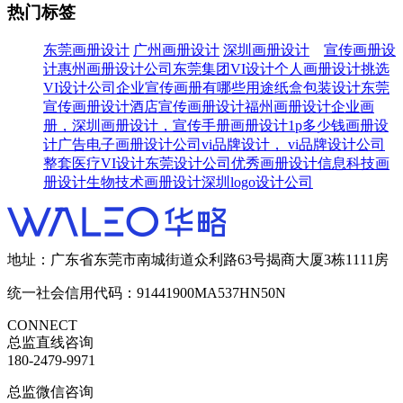
热门标签
东莞画册设计
广州画册设计
深圳画册设计
宣传画册设
计
惠州画册设计公司
东莞集团VI设计
个人画册设计
挑选
VI设计公司
企业宣传画册有哪些用途
纸盒包装设计
东莞
宣传画册设计
酒店宣传画册设计
福州画册设计
企业画
册，深圳画册设计，宣传手册
画册设计1p多少钱
画册设
计广告
电子画册设计公司
vi品牌设计， vi品牌设计公司
整套医疗VI设计
东莞设计公司
优秀画册设计
信息科技画
册设计
生物技术画册设计
深圳logo设计公司
地址：广东省东莞市南城街道众利路63号揭商大厦3栋1111房
统一社会信用代码：91441900MA537HN50N
CONNECT
总监直线咨询
180-2479-9971
总监微信咨询