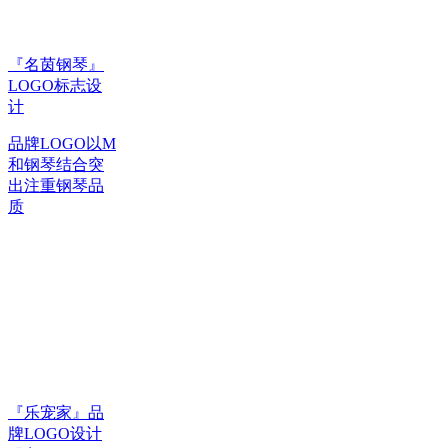
『名茵钢琴』
LOGO标志设
计
品牌LOGO以M
和钢琴结合突
出注重钢琴品
质
『乐宠家』品
牌LOGO设计