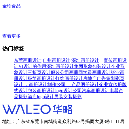
金珍食品
查看更多
热门标签
东莞画册设计
广州画册设计
深圳画册设计
宣传画册设
计
VI设计的作用
深圳画册设计
集团形象包装设计
企业形
象设计
三折页设计
服装公司画册
同学录画册设计
毕业画
册设计
极简画册设计
灯饰画册设计
房地产广告策划
彩页
设计 ，画册设计制作公司，
产品图册设计
企业宣传册版
式设计
包装画册设计
logo设计公司
汽车画册设计
电器产
品摄影
酒店logo设计
男装女装摄影
地址：广东省东莞市南城街道众利路63号揭商大厦3栋1111房