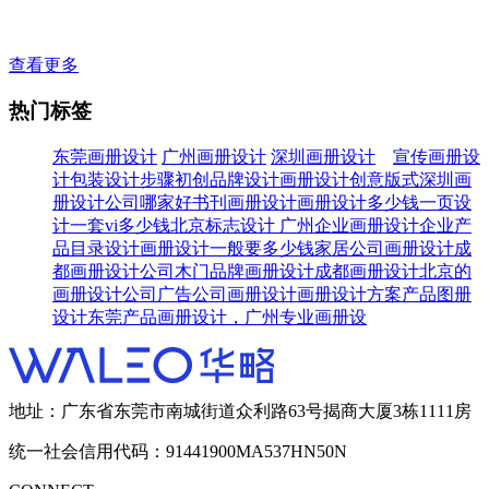
查看更多
热门标签
东莞画册设计
广州画册设计
深圳画册设计
宣传画册设
计
包装设计步骤
初创品牌设计
画册设计创意版式
深圳画
册设计公司哪家好
书刊画册设计
画册设计多少钱一页
设
计一套vi多少钱
北京标志设计
广州企业画册设计
企业产
品目录设计
画册设计一般要多少钱
家居公司画册设计
成
都画册设计公司
木门品牌画册设计
成都画册设计
北京的
画册设计公司
广告公司画册设计
画册设计方案
产品图册
设计
东莞产品画册设计，广州专业画册设
地址：广东省东莞市南城街道众利路63号揭商大厦3栋1111房
统一社会信用代码：91441900MA537HN50N