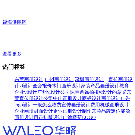
福海供应链
查看更多
热门标签
东莞画册设计
广州画册设计
深圳画册设计
宣传画册设
计
vi设计全套报价
木门画册设计
家装产品画册设计
教育
企业vi设计
广州vi设计公司
珠宝首饰拍摄
vi设计的意义
东
莞宣传册设计公司
中山画册设计
商标设计
画册设计广告
logo设计一般怎么收费
宣传画册设计费用
机械画册设计
企业画册封面设计
企业画册设计制作
东莞品牌定位
能源
画册设计
目录排版设计
广德楼新LOGO