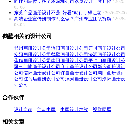
同样的展位，换了本深圳公司彩页设计，客户停
/ 2026-
03-06
东莞产品画册设计不是“好看”就行，得让老
/ 2026-03-06
高端企业宣传册制作怎么做？广州专业团队拆解
/ 2026-
03-05
鹤壁相关的设计公司
郑州画册设计公司
洛阳画册设计公司
开封画册设计公司
安阳画册设计公司
鹤壁画册设计公司
济源画册设计公司
焦作画册设计公司
南阳画册设计公司
平顶山画册设计公
司
三门峡画册设计公司
商丘画册设计公司
新乡画册设计
公司
信阳画册设计公司
许昌画册设计公司
周口画册设计
公司
驻马店画册设计公司
漯河画册设计公司
濮阳画册设
计公司
合作伙伴
设计之家
红动中国
中国设计在线
视觉同盟
相关文章