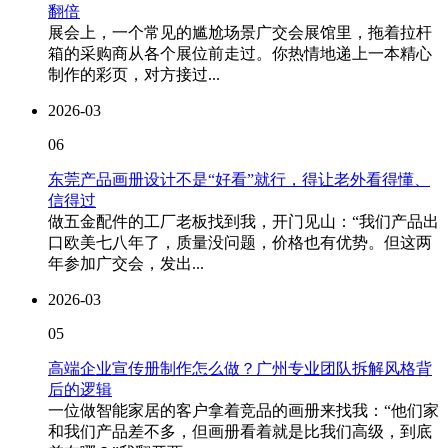
翻倍
展会上，一个常见的尴尬场景广交会展馆里，拖着拉杆
箱的采购商从各个展位前走过。你热情地递上一本精心
制作的彩页，对方接过...
2026-03
06
东莞产品画册设计不是“好看”就行，得让老外看得懂、
信得过
做五金配件的工厂老板找到我，开门见山：“我们产品出
口欧美七八年了，质量没问题，价格也有优势。但这两
年参加广交会，发出...
2026-03
05
高端企业宣传册制作怎么做？广州专业团队拆解风格背
后的逻辑
一位做智能家居的客户拿着竞品的画册来找我：“他们家
和我们产品差不多，但画册看着就是比我们高级，到底