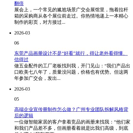
翻倍
展会上，一个常见的尴尬场景广交会展馆里，拖着拉杆
箱的采购商从各个展位前走过。你热情地递上一本精心
制作的彩页，对方接过...
2026-03
06
东莞产品画册设计不是“好看”就行，得让老外看得懂、
信得过
做五金配件的工厂老板找到我，开门见山：“我们产品出
口欧美七八年了，质量没问题，价格也有优势。但这两
年参加广交会，发出...
2026-03
05
高端企业宣传册制作怎么做？广州专业团队拆解风格背
后的逻辑
一位做智能家居的客户拿着竞品的画册来找我：“他们家
和我们产品差不多，但画册看着就是比我们高级，到底