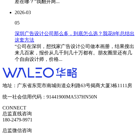
差在哪？”我翻开两...
2026-03
05
深圳广告设计公司那么多，到底怎么选？我花8年总结出
这套方法
“公司在深圳，想找家广告设计公司做本画册，结果搜出
来几百家，报价从几千到几十万都有。朋友圈里还有几
个自由设计师，价格...
地址：广东省东莞市南城街道众利路63号揭商大厦3栋1111房
统一社会信用代码：91441900MA537HN50N
CONNECT
总监直线咨询
180-2479-9971
总监微信咨询