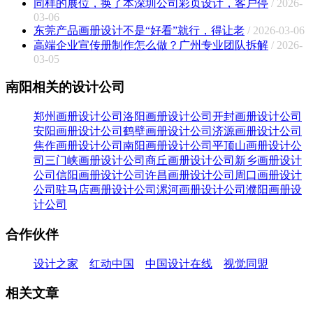
同样的展位，换了本深圳公司彩页设计，客户停
/ 2026-
03-06
东莞产品画册设计不是“好看”就行，得让老
/ 2026-03-06
高端企业宣传册制作怎么做？广州专业团队拆解
/ 2026-
03-05
南阳相关的设计公司
郑州画册设计公司
洛阳画册设计公司
开封画册设计公司
安阳画册设计公司
鹤壁画册设计公司
济源画册设计公司
焦作画册设计公司
南阳画册设计公司
平顶山画册设计公
司
三门峡画册设计公司
商丘画册设计公司
新乡画册设计
公司
信阳画册设计公司
许昌画册设计公司
周口画册设计
公司
驻马店画册设计公司
漯河画册设计公司
濮阳画册设
计公司
合作伙伴
设计之家
红动中国
中国设计在线
视觉同盟
相关文章