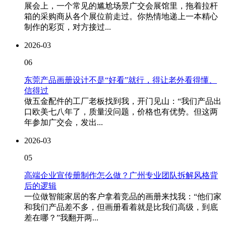
展会上，一个常见的尴尬场景广交会展馆里，拖着拉杆
箱的采购商从各个展位前走过。你热情地递上一本精心
制作的彩页，对方接过...
2026-03
06
东莞产品画册设计不是“好看”就行，得让老外看得懂、
信得过
做五金配件的工厂老板找到我，开门见山：“我们产品出
口欧美七八年了，质量没问题，价格也有优势。但这两
年参加广交会，发出...
2026-03
05
高端企业宣传册制作怎么做？广州专业团队拆解风格背
后的逻辑
一位做智能家居的客户拿着竞品的画册来找我：“他们家
和我们产品差不多，但画册看着就是比我们高级，到底
差在哪？”我翻开两...