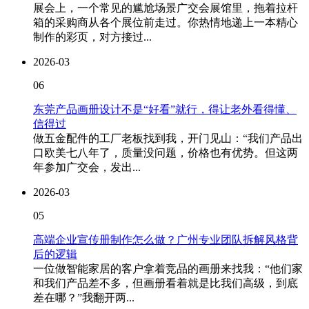
展会上，一个常见的尴尬场景广交会展馆里，拖着拉杆
箱的采购商从各个展位前走过。你热情地递上一本精心
制作的彩页，对方接过...
2026-03
06
东莞产品画册设计不是“好看”就行，得让老外看得懂、
信得过
做五金配件的工厂老板找到我，开门见山：“我们产品出
口欧美七八年了，质量没问题，价格也有优势。但这两
年参加广交会，发出...
2026-03
05
高端企业宣传册制作怎么做？广州专业团队拆解风格背
后的逻辑
一位做智能家居的客户拿着竞品的画册来找我：“他们家
和我们产品差不多，但画册看着就是比我们高级，到底
差在哪？”我翻开两...