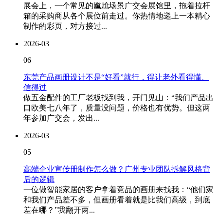
展会上，一个常见的尴尬场景广交会展馆里，拖着拉杆
箱的采购商从各个展位前走过。你热情地递上一本精心
制作的彩页，对方接过...
2026-03
06
东莞产品画册设计不是“好看”就行，得让老外看得懂、
信得过
做五金配件的工厂老板找到我，开门见山：“我们产品出
口欧美七八年了，质量没问题，价格也有优势。但这两
年参加广交会，发出...
2026-03
05
高端企业宣传册制作怎么做？广州专业团队拆解风格背
后的逻辑
一位做智能家居的客户拿着竞品的画册来找我：“他们家
和我们产品差不多，但画册看着就是比我们高级，到底
差在哪？”我翻开两...