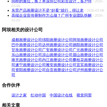
同样的展位，换了本深圳公司彩页设计，客户停
/ 2026-
03-06
东莞产品画册设计不是“好看”就行，得让老
/ 2026-03-06
高端企业宣传册制作怎么做？广州专业团队拆解
/ 2026-
03-05
阿坝相关的设计公司
成都画册设计公司
绵阳画册设计公司
阿坝画册设计公司
巴中画册设计公司
达州画册设计公司
德阳画册设计公司
甘孜画册设计公司
广安画册设计公司
广元画册设计公司
乐山画册设计公司
凉山画册设计公司
眉山画册设计公司
南充画册设计公司
内江画册设计公司
攀枝花画册设计公
司
遂宁画册设计公司
雅安画册设计公司
宜宾画册设计公
司
资阳画册设计公司
自贡画册设计公司
泸州画册设计公
司
合作伙伴
设计之家
红动中国
中国设计在线
视觉同盟
相关文章