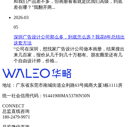
和我们产品差不多，但画册看着就是比我们高级，到底
差在哪？”我翻开两...
2026-03
05
深圳广告设计公司那么多，到底怎么选？我花8年总结出
这套方法
“公司在深圳，想找家广告设计公司做本画册，结果搜出
来几百家，报价从几千到几十万都有。朋友圈里还有几
个自由设计师，价格...
地址：广东省东莞市南城街道众利路63号揭商大厦3栋1111房
统一社会信用代码：91441900MA537HN50N
CONNECT
总监直线咨询
180-2479-9971
总监微信咨询