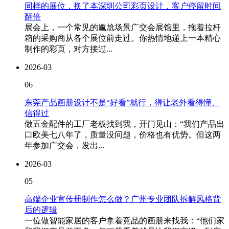
同样的展位，换了本深圳公司彩页设计，客户停留时间
翻倍
展会上，一个常见的尴尬场景广交会展馆里，拖着拉杆
箱的采购商从各个展位前走过。你热情地递上一本精心
制作的彩页，对方接过...
2026-03
06
东莞产品画册设计不是“好看”就行，得让老外看得懂、
信得过
做五金配件的工厂老板找到我，开门见山：“我们产品出
口欧美七八年了，质量没问题，价格也有优势。但这两
年参加广交会，发出...
2026-03
05
高端企业宣传册制作怎么做？广州专业团队拆解风格背
后的逻辑
一位做智能家居的客户拿着竞品的画册来找我：“他们家