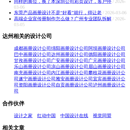
同样的展位，换了本深圳公司彩页设计，客户停
/ 2026-
03-06
东莞产品画册设计不是“好看”就行，得让老
/ 2026-03-06
高端企业宣传册制作怎么做？广州专业团队拆解
/ 2026-
03-05
达州相关的设计公司
成都画册设计公司
绵阳画册设计公司
阿坝画册设计公司
巴中画册设计公司
达州画册设计公司
德阳画册设计公司
甘孜画册设计公司
广安画册设计公司
广元画册设计公司
乐山画册设计公司
凉山画册设计公司
眉山画册设计公司
南充画册设计公司
内江画册设计公司
攀枝花画册设计公
司
遂宁画册设计公司
雅安画册设计公司
宜宾画册设计公
司
资阳画册设计公司
自贡画册设计公司
泸州画册设计公
司
合作伙伴
设计之家
红动中国
中国设计在线
视觉同盟
相关文章