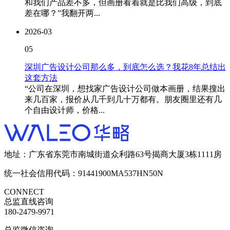
和我们产品差不多，但画册看着就是比我们高级，到底
差在哪？”我翻开两...
2026-03
05
深圳广告设计公司那么多，到底怎么选？我花8年总结出
这套方法
“公司在深圳，想找家广告设计公司做本画册，结果搜出
来几百家，报价从几千到几十万都有。朋友圈里还有几
个自由设计师，价格...
地址：广东省东莞市南城街道众利路63号揭商大厦3栋1111房
统一社会信用代码：91441900MA537HN50N
CONNECT
总监直线咨询
180-2479-9971
总监微信咨询