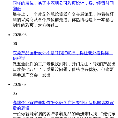
同样的展位，换了本深圳公司彩页设计，客户停留时间
翻倍
展会上，一个常见的尴尬场景广交会展馆里，拖着拉杆
箱的采购商从各个展位前走过。你热情地递上一本精心
制作的彩页，对方接过...
2026-03
06
东莞产品画册设计不是“好看”就行，得让老外看得懂、
信得过
做五金配件的工厂老板找到我，开门见山：“我们产品出
口欧美七八年了，质量没问题，价格也有优势。但这两
年参加广交会，发出...
2026-03
05
高端企业宣传册制作怎么做？广州专业团队拆解风格背
后的逻辑
一位做智能家居的客户拿着竞品的画册来找我：“他们家