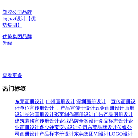
塑胶公司品牌
logo/vi设计【优
势集团】
优势集团品牌
升级
查看更多
热门标签
东莞画册设计
广州画册设计
深圳画册设计
宣传画册设
计
单位宣传册设计 ，产品宣传册设计
五金画册设计
画册
设计
长沙画册设计
彩页制作
画册设计广告
产品图册设计
建筑装修宣传册设计
企业品牌全案设计
食品标志设计
企
业画册设计多少钱
宝安vi设计公司
东莞品牌设计
传媒公
司画册设计
产品样本册设计
东莞集团VI设计
LOGO设计