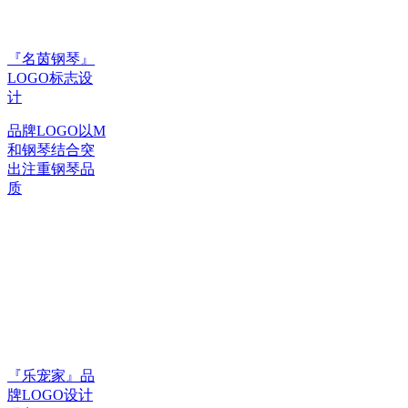
『名茵钢琴』
LOGO标志设
计
品牌LOGO以M
和钢琴结合突
出注重钢琴品
质
『乐宠家』品
牌LOGO设计