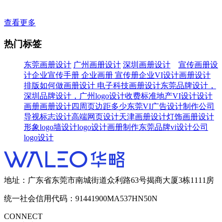
查看更多
热门标签
东莞画册设计
广州画册设计
深圳画册设计
宣传画册设
计
企业宣传手册 企业画册 宣传册
企业VI设计
画册设计
排版
如何做画册设计
电子科技画册设计
东莞品牌设计，
深圳品牌设计，广州
logo设计收费标准
地产VI设计
设计
画册
画册设计四周页边距多少
东莞VI广告设计制作公司
导视标志设计
高端网页设计
天津画册设计
灯饰画册设计
形象logo墙设计
logo设计
画册制作
东莞品牌vi设计公司
logo设计
地址：广东省东莞市南城街道众利路63号揭商大厦3栋1111房
统一社会信用代码：91441900MA537HN50N
CONNECT