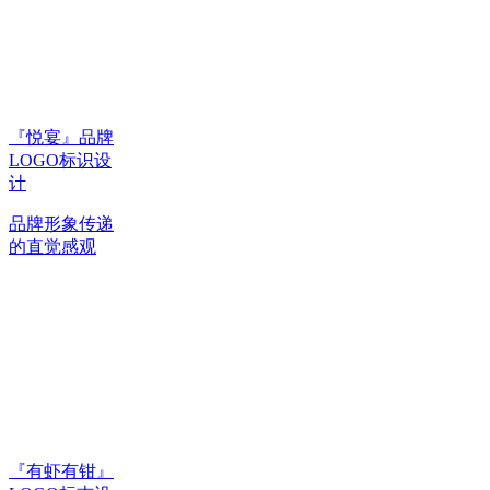
『悦宴』品牌
LOGO标识设
计
品牌形象传递
的直觉感观
『有虾有钳』