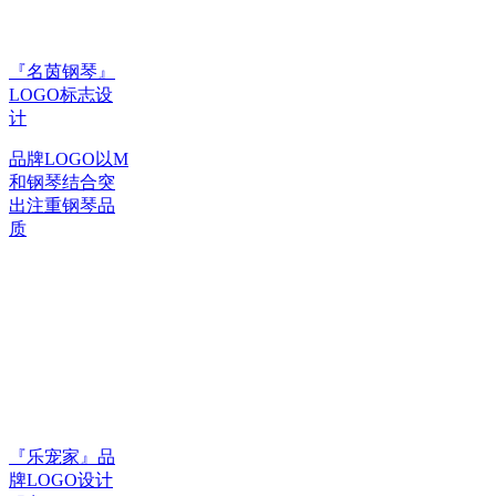
『名茵钢琴』
LOGO标志设
计
品牌LOGO以M
和钢琴结合突
出注重钢琴品
质
『乐宠家』品
牌LOGO设计