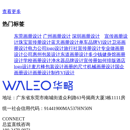
查看更多
热门标签
东莞画册设计
广州画册设计
深圳画册设计
宣传画册设
计
珠宝宣传册设计
蓝天画册设计
单车品牌VI设计
卫浴画
册设计
电力公司logo设计
旅行社宣传册设计
专业做画册
设计公司
惠州包装设计
东道画册设计多少钱
健身馆画册
设计
学校画册设计
净水器品牌设计
宣传册如何排版
酒店
logo设计
麦片棒包装设计
画册的尺寸
机械画册设计
国企
画册设计
画册设计制作
VI设计
地址：广东省东莞市南城街道众利路63号揭商大厦3栋1111房
统一社会信用代码：91441900MA537HN50N
CONNECT
总监直线咨询