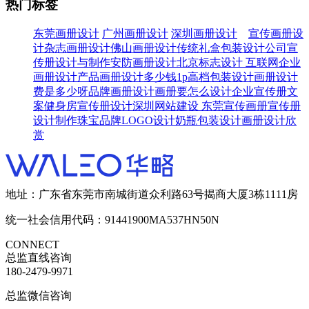
热门标签
东莞画册设计
广州画册设计
深圳画册设计
宣传画册设
计
杂志画册设计
佛山画册设计
传统礼盒包装设计
公司宣
传册设计与制作
安防画册设计
北京标志设计
互联网企业
画册设计
产品画册设计多少钱1p
高档包装设计
画册设计
费是多少呀
品牌画册设计
画册要怎么设计
企业宣传册文
案
健身房宣传册设计
深圳网站建设
东莞宣传画册
宣传册
设计制作
珠宝品牌LOGO设计
奶瓶包装设计
画册设计欣
赏
地址：广东省东莞市南城街道众利路63号揭商大厦3栋1111房
统一社会信用代码：91441900MA537HN50N
CONNECT
总监直线咨询
180-2479-9971
总监微信咨询