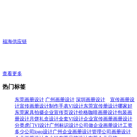
福海供应链
查看更多
热门标签
东莞画册设计
广州画册设计
深圳画册设计
宣传画册设
计
宣传画册设计制作
手表VI设计
东莞宣传册设计哪家好
东莞家具拍摄
企业宣传页设计价格
咖啡画册设计
包装画
册设计
月饼礼盒设计
全套VI设计
企业宣传画册
画册设计
分类
虎门VI设计
广州标识设计公司
做企业画册设计工资
多少
公司logo设计
广州企业画册设计
管理公司画册设计