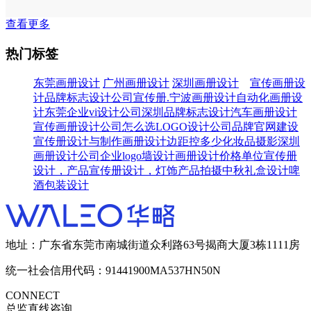
查看更多
热门标签
东莞画册设计
广州画册设计
深圳画册设计
宣传画册设
计
品牌标志设计
公司宣传册
.宁波画册设计
自动化画册设
计
东莞企业vi设计公司
深圳品牌标志设计
汽车画册设计
宣传画册设计公司
怎么选LOGO设计公司
品牌官网建设
宣传册设计与制作
画册设计边距控多少
化妆品摄影
深圳
画册设计公司
企业logo墙设计
画册设计价格
单位宣传册
设计，产品宣传册设计，
灯饰产品拍摄
中秋礼盒设计
啤
酒包装设计
地址：广东省东莞市南城街道众利路63号揭商大厦3栋1111房
统一社会信用代码：91441900MA537HN50N
CONNECT
总监直线咨询