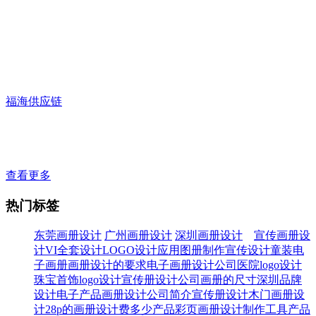
福海供应链
查看更多
热门标签
东莞画册设计
广州画册设计
深圳画册设计
宣传画册设
计
VI全套设计
LOGO设计应用
图册制作
宣传设计
童装电
子画册
画册设计的要求
电子画册设计公司
医院logo设计
珠宝首饰logo设计
宣传册设计公司
画册的尺寸
深圳品牌
设计
电子产品画册设计
公司简介宣传册设计
木门画册设
计
28p的画册设计费多少
产品彩页
画册设计制作
工具产品